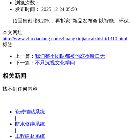
浏览次数：
发布时间： 2025-12-24 05:50
顶固集创涨6.20%，再拆家”新品发布会 以智能、环保、
本文网址：
http://www.zhuxiaotang.com/zhuangxiujiancaizhishi/1310.html
标签：
上一篇：
我们整个团队都被他怼得哑口无
下一篇：
不只沉视文化学问
相关新闻
找不到任何内容
瓷砖铺贴系统
|
防水修缮系统
|
工程建材系统