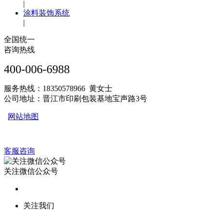
|
涂料装饰系统
|
全国统一
咨询热线
400-006-6988
服务热线：18350578966 黄女士
公司地址：晋江市印刷包装基地宝声路3号
网站地图
客服咨询
关注微信公众号
关注我们