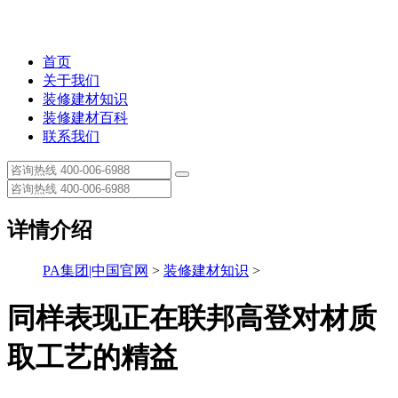
首页
关于我们
装修建材知识
装修建材百科
联系我们
详情介绍
PA集团|中国官网
>
装修建材知识
>
同样表现正在联邦高登对材质
取工艺的精益