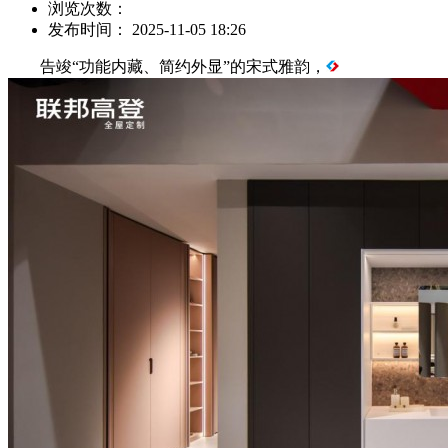
浏览次数：
发布时间： 2025-11-05 18:26
告竣“功能内藏、简约外显”的宋式雅韵，