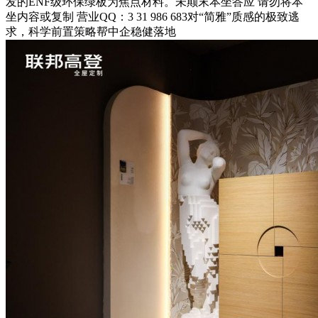
发的ENF级环保绿板为焦点材料。未颠末本坐答应 请勿将本
坐内容或复制 营业QQ：3 31 986 683对“简雅”质感的极致逃
求，科学前置策略帮中企稳健落地