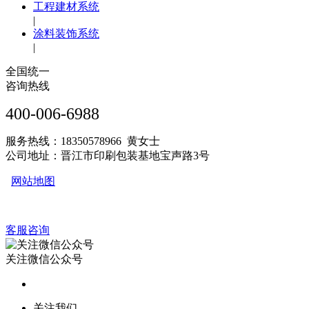
工程建材系统
|
涂料装饰系统
|
全国统一
咨询热线
400-006-6988
服务热线：18350578966 黄女士
公司地址：晋江市印刷包装基地宝声路3号
网站地图
客服咨询
关注微信公众号
关注我们