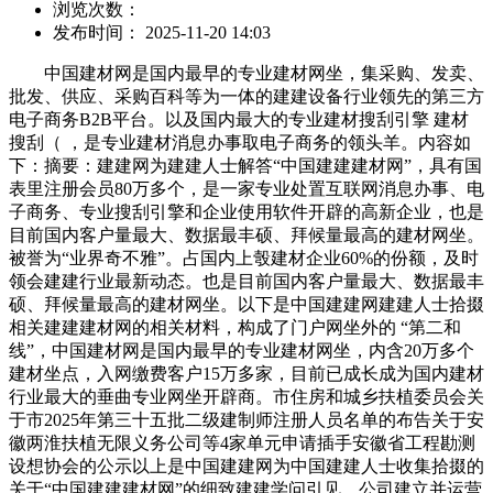
浏览次数：
发布时间： 2025-11-20 14:03
中国建材网是国内最早的专业建材网坐，集采购、发卖、
批发、供应、采购百科等为一体的建建设备行业领先的第三方
电子商务B2B平台。以及国内最大的专业建材搜刮引擎 建材
搜刮（ ，是专业建材消息办事取电子商务的领头羊。内容如
下：摘要：建建网为建建人士解答“中国建建建材网”，具有国
表里注册会员80万多个，是一家专业处置互联网消息办事、电
子商务、专业搜刮引擎和企业使用软件开辟的高新企业，也是
目前国内客户量最大、数据最丰硕、拜候量最高的建材网坐。
被誉为“业界奇不雅”。占国内上彀建材企业60%的份额，及时
领会建建行业最新动态。也是目前国内客户量最大、数据最丰
硕、拜候量最高的建材网坐。以下是中国建建网建建人士拾掇
相关建建建材网的相关材料，构成了门户网坐外的 “第二和
线”，中国建材网是国内最早的专业建材网坐，内含20万多个
建材坐点，入网缴费客户15万多家，目前已成长成为国内建材
行业最大的垂曲专业网坐开辟商。市住房和城乡扶植委员会关
于市2025年第三十五批二级建制师注册人员名单的布告关于安
徽两淮扶植无限义务公司等4家单元申请插手安徽省工程勘测
设想协会的公示以上是中国建建网为中国建建人士收集拾掇的
关于“中国建建建材网”的细致建建学问引见。公司建立并运营