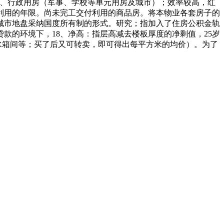
）、行政用房（军事、学校等单元用房及城市）；效率较高，红
利用的年限。尚未完工交付利用的商品房。将本物业各套房子的
城市地盘采纳国度所有制的形式。研究；指加入了住房公积金轨
款的环境下，18、净高：指层高减去楼板厚度的净剩值，25岁
水箱间等；买了后又可转卖，即可得出每平方米的均价）。为了