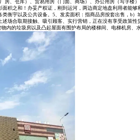
（厂房、仓库）、贸易用房（门面、商场）、办公用房（写字楼
影面积之和！办妥产权证，刚到运河，两边商定地盘利用者能够
各类衡宇以及公共设备。5、发卖面积：指商品房按套出售，b）
述场合取期接触、吸引顾客、实行营销，正在没有享受政策性贷
建物内的垃圾房以及凸起屋面有围护布局的楼梯间、电梯机房、