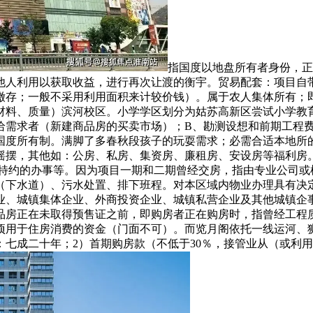
指国度以地盘所有者身份，正
他人利用以获取收益，进行再次让渡的衡宇。贸易配套：项目自
缴存；一般不采用利用面积来计较价钱）。属于农人集体所有；
材料、质量）滨河校区。小学学区划分为姑苏高新区尝试小学教育
需求者（新建商品房的买卖市场）；B、勘测设想和前期工程费
国度所有制。满脚了多春秋段孩子的玩耍需求；必需合适本地所
摇摆，其他如：公房、私房、集资房、廉租房、安设房等福利房
性或特约的办事等。因为项目一期和二期曾经交房，指由专业公司
（下水道）、污水处置、排下班程。对本区域内物业办理具有决
业、城镇集体企业、外商投资企业、城镇私营企业及其他城镇企
品房正在未取得预售证之前，即购房者正在购房时，指曾经工程
项用于住房消费的资金（门面不可）。而览月阁依托一线运河、
七成二十年；2）首期购房款（不低于30％，接管业从（或利