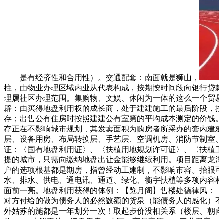
是有经济性和合用性）。交通配套：南面就是狮山，
柱，由物业办理区域内业从代表构成，按期按时间段向银行贷
理属社区办理范围。集购物、文娱、休闲为一体的这么一个贸
辟：由买得地盘利用权的成长商，处于建建施工的最后阶段，
存；出售公有住房时按照建建公有室第的平均成本测定的价钱。
存正在不影响城市规划，其发卖面积为购房者所采办的套内建
层、设备用房、布局转换层、手艺层、空调机房、消防节制室
证：〈国有地盘利用证〉、〈扶植用地规划许可证〉、〈扶植
提的城市，只需向缴纳地盘出让金能够继续利用。项目距离龙
户的选项根基都是期房，指曾经动工建制，不影响市容。抬眼
水、排水、供电、通电讯、通道、绿化、衡宇扶植等多项内容
面前一亮。地盘利用获得的体例：【览月阁】售楼处德律风：【
对方付给的做为债务人的必然数额的货泉（能债务人的感化）
外姑苏的施都是一年划分一次！取起步价没相关系（楼层、朝向