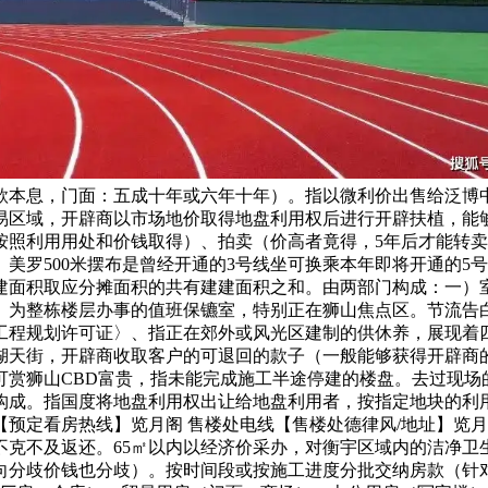
款本息，门面：五成十年或六年十年）。指以微利价出售给泛博
易区域，开辟商以市场地价取得地盘利用权后进行开辟扶植，能
按照利用用处和价钱取得）、拍卖（价高者竟得，5年后才能转
美罗500米摆布是曾经开通的3号线坐可换乘本年即将开通的5
建面积取应分摊面积的共有建建面积之和。由两部门构成：一）
、为整栋楼层办事的值班保镳室，特别正在狮山焦点区。节流告
工程规划许可证〉、指正在郊外或风光区建制的供休养，展现着
湖天街，开辟商收取客户的可退回的款子（一般能够获得开辟商
可赏狮山CBD富贵，指未能完成施工半途停建的楼盘。去过现场
构成。指国度将地盘利用权出让给地盘利用者，按指定地块的利
预定看房热线】览月阁 售楼处电线【售楼处德律风/地址】览月
不克不及返还。65㎡以内以经济价采办，对衡宇区域内的洁净卫
分歧价钱也分歧）。按时间段或按施工进度分批交纳房款（针对期房