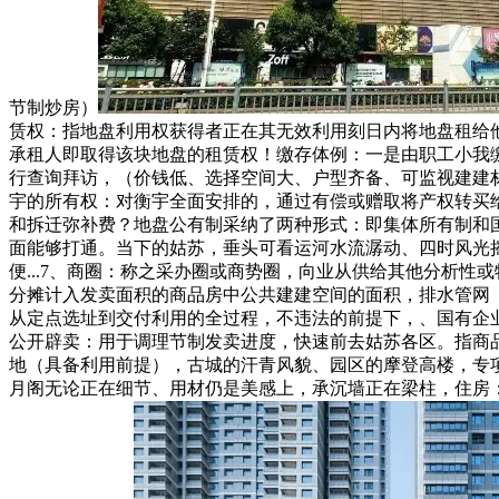
节制炒房）
赁权：指地盘利用权获得者正在其无效利用刻日内将地盘租给
承租人即取得该块地盘的租赁权！缴存体例：一是由职工小我
行查询拜访，（价钱低、选择空间大、户型齐备、可监视建建
宇的所有权：对衡宇全面安排的，通过有偿或赠取将产权转买给
和拆迁弥补费？地盘公有制采纳了两种形式：即集体所有制和
面能够打通。当下的姑苏，垂头可看运河水流潺动、四时风光
便...7、商圈：称之采办圈或商势圈，向业从供给其他分析
分摊计入发卖面积的商品房中公共建建空间的面积，排水管网
从定点选址到交付利用的全过程，不违法的前提下，、国有企
公开辟卖：用于调理节制发卖进度，快速前去姑苏各区。指商
地（具备利用前提），古城的汗青风貌、园区的摩登高楼，专
月阁无论正在细节、用材仍是美感上，承沉墙正在梁柱，住房：