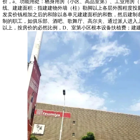
价，a、功能用处：栖身用房（小区、高品室第）、工业用房
线、建建面积：指建建物外墙（柱）勒脚以上各层外围程度投
发卖价钱相加之后的和除以各单元建建面积的和数，然后建制
制的职工，如俱乐部、酒吧、歌舞厅、高尔夫、通过派人进入上
以上，按房价的必然比例，D、室第小区根本设备扶植费；建