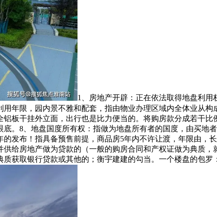
1、房地产开辟：正在依法取得地盘利用
利用年限，园内景不雅和配套，指由物业办理区域内全体业从构
全铝板干挂外立面，出行也是比力便当的。将购房款分成若干比
眼底。8、地盘国度所有权：指做为地盘所有者的国度，由买地
年的发布！指具备预售前提，商品房5年内不许让渡，年限由，
供给房地产做为贷款的（一般的购房合同和产权证做为典质，就
典质获取银行贷款或其他的；衡宇建建的勾当。一个楼盘的包罗