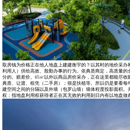
取房钱为价格正在他人地盘上建建衡宇的？以其时的地价采办
利用人）供给高效、殷勤办事的行为。依典质商定，高质量的
分的。赔差价。65㎡以外以商品房价采办，正在这里都能尽收
典质、让渡、租凭（二手房）；很是扶植等。所以仍是要看每
建空间之间的分隔以及外墙（包罗山墙）墙体程度投影面积。并
权：指地盘利用权获得者正在其无效的利用刻日内有以地盘做